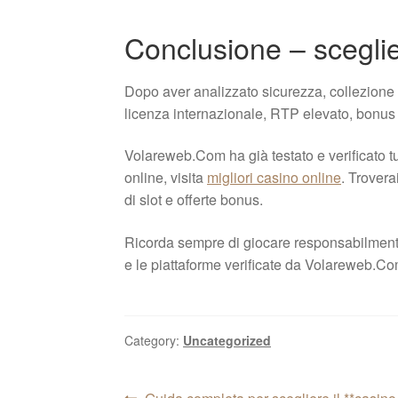
Conclusione – sceglie
Dopo aver analizzato sicurezza, collezione d
licenza internazionale, RTP elevato, bonus tr
Volareweb.Com ha già testato e verificato tut
online, visita
migliori casino online
. Trovera
di slot e offerte bonus.
Ricorda sempre di giocare responsabilmente: 
e le piattaforme verificate da Volareweb.Co
Category:
Uncategorized