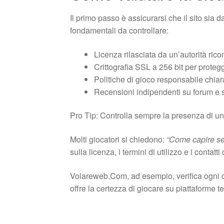
Il primo passo è assicurarsi che il sito sia d
fondamentali da controllare:
Licenza rilasciata da un’autorità ric
Crittografia SSL a 256 bit per protegg
Politiche di gioco responsabile chia
Recensioni indipendenti su forum e si
Pro Tip: Controlla sempre la presenza di un 
Molti giocatori si chiedono:
“Come capire se
sulla licenza, i termini di utilizzo e i contatt
Volareweb.Com, ad esempio, verifica ogni cas
offre la certezza di giocare su piattaforme te