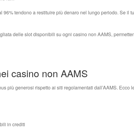
l 96% tendono a restituire più denaro nel lungo periodo. Se il tu
ata delle slot disponibili su ogni casino non AAMS, permettendot
nei casino non AAMS
più generosi rispetto ai siti regolamentati dall’AAMS. Ecco le
li in crediti