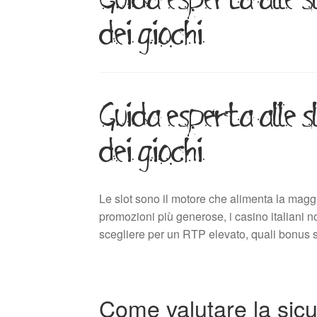
Guida esperta alle s
dei giochi
Guida esperta alle s
dei giochi
Le slot sono il motore che alimenta la maggi
promozioni più generose, i casino italiani no
scegliere per un RTP elevato, quali bonus sfr
Come valutare la sicu