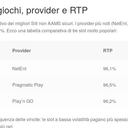
 giochi, provider e RTP
tivo dei migliori Siti non AAMS sicuri. I provider più noti (NetEn
8%. Ecco una tabella comparativa di tre slot molto popolari:
Provider
RTP
NetEnt
96,1%
Pragmatic Play
96,5%
Play’n GO
96,2%
requenza delle vincite: le slot a bassa volatilità pagano più spes
iù rari.