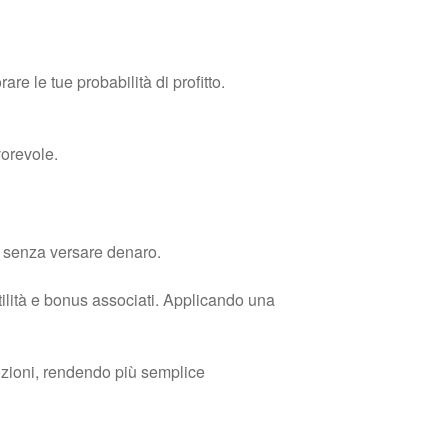
e le tue probabilità di profitto.
vorevole.
 senza versare denaro.
tilità e bonus associati. Applicando una
ozioni, rendendo più semplice