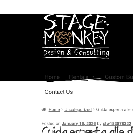
Home
Rentals
Custom Bu
Contact Us
Home
Uncategorized
Guida esperta alle 
Posted on
January 16, 2026
by
xtw183878322