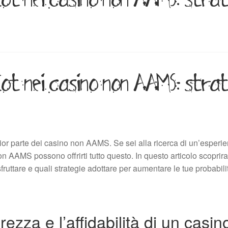
lot nei casino non AAMS: strat
lot nei casino non AAMS: strat
or parte dei casino non AAMS. Se sei alla ricerca di un’esperienza
n AAMS possono offrirti tutto questo. In questo articolo scoprirai 
uttare e quali strategie adottare per aumentare le tue probabilit
rezza e l’affidabilità di un cas